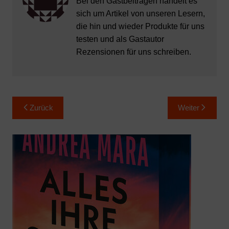
Bei den Gastbeiträgen handelt es
sich um Artikel von unseren Lesern,
die hin und wieder Produkte für uns
testen und als Gastautor
Rezensionen für uns schreiben.
Beitragsnavigation
Zurück
Weiter