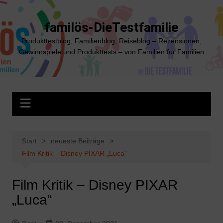
Zum
Inhalt
familös-DieTestfamilie
springen
Produkttestblog, Familienblog, Reiseblog – Rezensionen,
Gewinnspiele und Produkttests – von Familien für Familien
Start
neueste Beiträge
Film Kritik – Disney PIXAR „Luca“
Film Kritik – Disney PIXAR
„Luca“