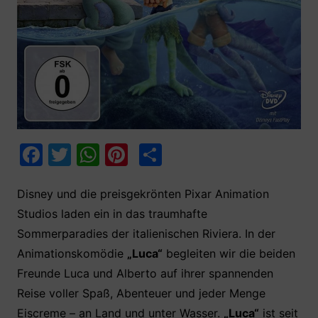
F
T
W
Pi
T
a
w
h
nt
ei
c
itt
at
er
le
Disney und die preisgekrönten Pixar Animation
Studios laden ein in das traumhafte
e
er
s
e
n
Sommerparadies der italienischen Riviera. In der
b
A
st
Animationskomödie
„Luca“
begleiten wir die beiden
o
p
Freunde Luca und Alberto auf ihrer spannenden
o
p
Reise voller Spaß, Abenteuer und jeder Menge
k
Eiscreme – an Land und unter Wasser.
„Luca“
ist seit