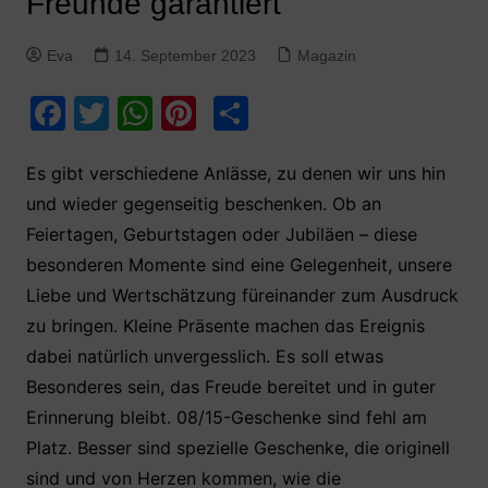
Freunde garantiert
Eva
14. September 2023
Magazin
F
T
W
Pi
T
a
w
h
nt
ei
c
itt
at
er
le
Es gibt verschiedene Anlässe, zu denen wir uns hin
und wieder gegenseitig beschenken. Ob an
e
er
s
e
n
Feiertagen, Geburtstagen oder Jubiläen – diese
b
A
st
besonderen Momente sind eine Gelegenheit, unsere
o
p
Liebe und Wertschätzung füreinander zum Ausdruck
o
p
zu bringen. Kleine Präsente machen das Ereignis
k
dabei natürlich unvergesslich. Es soll etwas
Besonderes sein, das Freude bereitet und in guter
Erinnerung bleibt. 08/15-Geschenke sind fehl am
Platz. Besser sind spezielle Geschenke, die originell
sind und von Herzen kommen, wie die