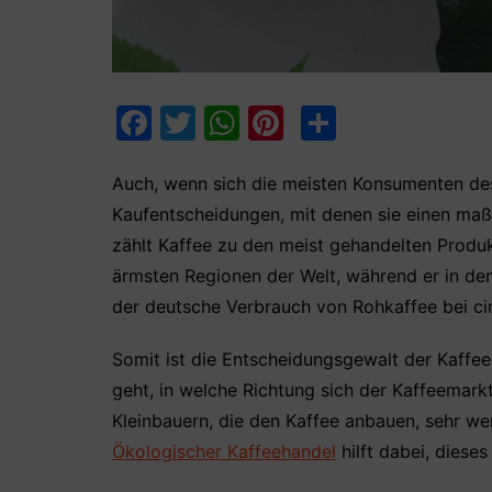
F
T
W
Pi
T
a
w
h
nt
ei
c
itt
at
er
le
Auch, wenn sich die meisten Konsumenten dess
Kaufentscheidungen, mit denen sie einen maß
e
er
s
e
n
zählt Kaffee zu den meist gehandelten Produk
b
A
st
ärmsten Regionen der Welt, während er in den
o
p
der deutsche Verbrauch von Rohkaffee bei cir
o
p
k
Somit ist die Entscheidungsgewalt der Kaffe
geht, in welche Richtung sich der Kaffeemarkt
Kleinbauern, die den Kaffee anbauen, sehr we
Ökologischer Kaffeehandel
hilft dabei, diese