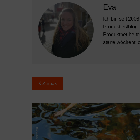
Eva
Ich bin seit 200
Produkttestblog.
Produktneuheiten
starte wöchentli
Beitragsnavigation
Zurück