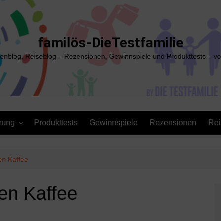
familös-DieTestfamilie
ienblog, Reiseblog – Rezensionen, Gewinnspiele und Produkttests – vo
rung
Produkttests
Gewinnspiele
Rezensionen
Rei
en Kaffee
ren Kaffee