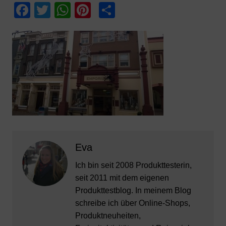
F
T
W
Pi
T
a
w
h
nt
ei
c
itt
at
er
le
e
er
s
e
n
b
A
st
o
p
o
p
k
Eva
Ich bin seit 2008 Produkttesterin,
seit 2011 mit dem eigenen
Produkttestblog. In meinem Blog
schreibe ich über Online-Shops,
Produktneuheiten,