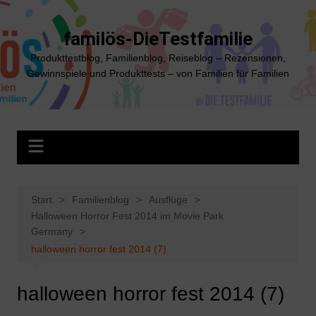
Zum
Inhalt
familös-DieTestfamilie
springen
Produkttestblog, Familienblog, Reiseblog – Rezensionen,
Gewinnspiele und Produkttests – von Familien für Familien
Start
Familienblog
Ausflüge
Halloween Horror Fest 2014 im Movie Park
Germany
halloween horror fest 2014 (7)
halloween horror fest 2014 (7)