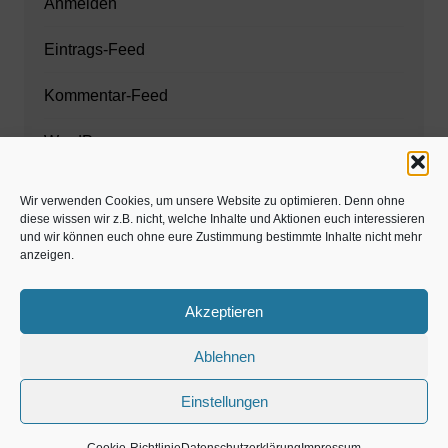
Anmelden
Eintrags-Feed
Kommentar-Feed
WordPress.org
Wir verwenden Cookies, um unsere Website zu optimieren. Denn ohne
diese wissen wir z.B. nicht, welche Inhalte und Aktionen euch interessieren
Zahnarzt München
und wir können euch ohne eure Zustimmung bestimmte Inhalte nicht mehr
anzeigen.
www.estaregistrierung.org – ESTA
Akzeptieren
Ablehnen
©familös - dieTestfamilie -
Einstellungen
Kolumne
Privates
Einschulung & Schulzeit
Weihnachten, Adventszeit
Magazin
Gastartikel