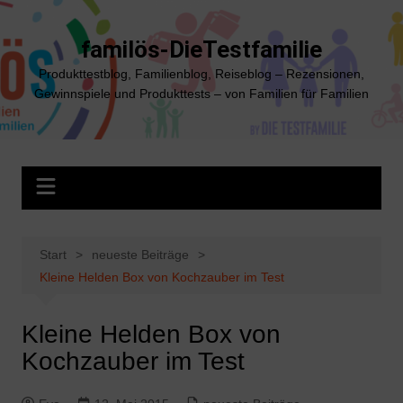
Zum
Inhalt
familös-DieTestfamilie
springen
Produkttestblog, Familienblog, Reiseblog – Rezensionen,
Gewinnspiele und Produkttests – von Familien für Familien
Start
neueste Beiträge
Kleine Helden Box von Kochzauber im Test
Kleine Helden Box von
Kochzauber im Test