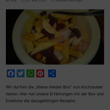
Eva
12. Mai 2015
neueste Beiträge
F
T
W
Pi
T
a
w
h
nt
ei
c
itt
at
er
le
Wir durften die „Kleine Helden Box“ von Kochzauber
testen. Hier nun unsere Erfahrungen mit der Box und
e
er
s
e
n
Einblicke die dazugehörigen Rezepte.
b
A
st