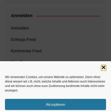
Anmelden
Anmelden
Eintrags-Feed
Kommentar-Feed
WordPress.org
Wir verwenden Cookies, um unsere Website zu optimieren. Denn ohne
diese wissen wir z.B. nicht, welche Inhalte und Aktionen euch interessieren
Zahnarzt München
und wir können euch ohne eure Zustimmung bestimmte Inhalte nicht mehr
anzeigen.
www.estaregistrierung.org – ESTA
Akzeptieren