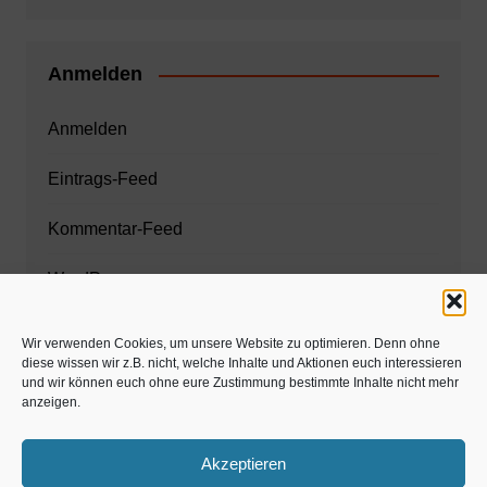
Anmelden
Anmelden
Eintrags-Feed
Kommentar-Feed
WordPress.org
Wir verwenden Cookies, um unsere Website zu optimieren. Denn ohne
diese wissen wir z.B. nicht, welche Inhalte und Aktionen euch interessieren
Zahnarzt München
und wir können euch ohne eure Zustimmung bestimmte Inhalte nicht mehr
anzeigen.
www.estaregistrierung.org – ESTA
Akzeptieren