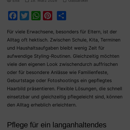
Eva
18. März 2026
Gastartikel
F
T
W
Pi
T
a
w
h
nt
ei
c
itt
at
er
le
Für viele Erwachsene, besonders für Eltern, ist der
Alltag oft hektisch. Zwischen Schule, Kita, Terminen
e
er
s
e
n
und Haushaltsaufgaben bleibt wenig Zeit für
b
A
st
aufwendige Styling-Routinen. Gleichzeitig möchten
o
p
viele den eigenen Look zwischendurch auffrischen
o
p
oder für besondere Anlässe wie Familienfeste,
k
Geburtstage oder Fotoshootings ein gepflegtes
Haarbild präsentieren. Flexible Lösungen, die schnell
einsetzbar und gleichzeitig pflegeleicht sind, können
den Alltag erheblich erleichtern.
Pflege für ein langanhaltendes