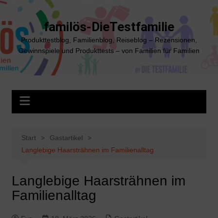
Zum
Inhalt
familös-DieTestfamilie
springen
Produkttestblog, Familienblog, Reiseblog – Rezensionen,
Gewinnspiele und Produkttests – von Familien für Familien
Start
Gastartikel
Langlebige Haarsträhnen im Familienalltag
Langlebige Haarsträhnen im
Familienalltag