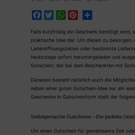
F
T
W
Pi
T
a
w
h
nt
ei
c
itt
at
er
le
Falls kurzfristig ein Geschenk benötigt wird, 
praktische Idee dar. Um diesen zu besorgen, 
e
er
s
e
n
Ladenöffnungszeiten oder bestimmte Lieferze
b
A
st
heutzutage sofort heruntergeladen und ausg
o
p
Gutschein, der bei dem Beschenkten mit Siche
o
p
k
Daneben besteht natürlich auch die Möglichkei
neben einer guten Gutschein-Idee nur ein weni
Geschenke in Gutscheinform stellt der folgen
Selbstgemachte Gutscheine – Die perfekte Ges
Um einen Gutschein für gemeinsame Zeit oder