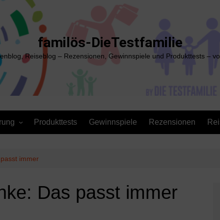
familös-DieTestfamilie
ienblog, Reiseblog – Rezensionen, Gewinnspiele und Produkttests – vo
rung
Produkttests
Gewinnspiele
Rezensionen
Rei
 passt immer
nke: Das passt immer