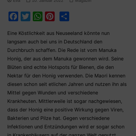
Eva
10. Januar 2022
Magazin
F
T
W
Pi
T
a
w
h
nt
ei
c
itt
at
er
le
Eine Köstlichkeit aus Neuseeland könnte nun
langsam auch bei uns in Deutschland den
e
er
s
e
n
Durchbruch schaffen. Die Rede ist vom Manuka
b
A
st
Honig, der aus dem Manuka gewonnen wird. Seine
o
p
Blüten sind echte Hotspots für Bienen, die den
o
p
Nektar für den Honig verwenden. Die Maori kennen
k
diesen schon seit etlichen Jahren und nutzen ihn als
Mittel gegen Wunden und verschiedene
Krankheuten. Mittlerweile ist sogar nachgewiesen,
dass der Honig eine positive Wirkung gegen Viren,
Bakterien und Pilze hat. Gegen verschiedene
Infektionen und Entzündungen wird er sogar schon
in Krankenhäusern auf der ganzen Welt genutzt,