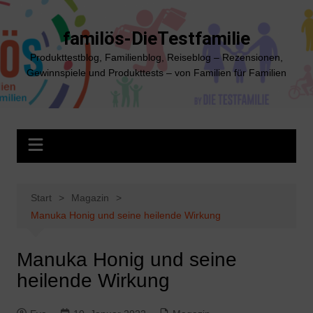
Zum
Inhalt
familös-DieTestfamilie
springen
Produkttestblog, Familienblog, Reiseblog – Rezensionen,
Gewinnspiele und Produkttests – von Familien für Familien
Start
Magazin
Manuka Honig und seine heilende Wirkung
Manuka Honig und seine
heilende Wirkung