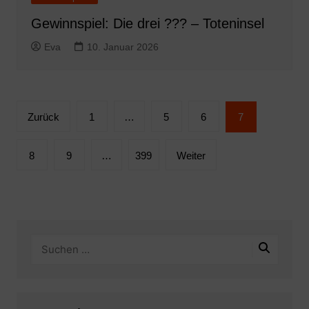
Gewinnspiel: Die drei ??? – Toteninsel
Eva
10. Januar 2026
Seitennummerierung
Zurück
1
…
5
6
7
der
Beiträge
8
9
…
399
Weiter