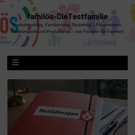
Zum
Inhalt
familös-DieTestfamilie
springen
Produkttestblog, Familienblog, Reiseblog – Rezensionen,
Gewinnspiele und Produkttests – von Familien für Familien