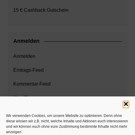
15 € Cashback Gutschein
Anmelden
Anmelden
Eintrags-Feed
Kommentar-Feed
WordPress.org
Wir verwenden Cookies, um unsere Website zu optimieren. Denn ohne
diese wissen wir z.B. nicht, welche Inhalte und Aktionen euch interessieren
Zahnarzt München
und wir können euch ohne eure Zustimmung bestimmte Inhalte nicht mehr
anzeigen.