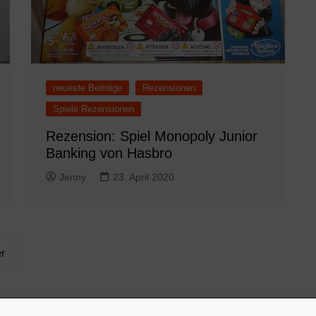
neueste Beiträge
Rezensionen
Spiele Rezensionen
Rezension: Spiel Monopoly Junior
Banking von Hasbro
Jenny
23. April 2020
r