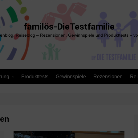
familös-DieTestfamilie
ienblog, Reiseblog – Rezensionen, Gewinnspiele und Produkttests – vo
rung
Produkttests
Gewinnspiele
Rezensionen
Rei
nen