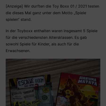
a
w
h
nt
ei
c
itt
at
er
le
[Anzeige] Wir durften die Toy Boxx 01 / 2021 testen
die dieses Mal ganz unter dem Motto „Spiele
e
er
s
e
n
spielen“ stand.
b
A
st
o
p
In der Toyboxx enthalten waren insgesamt 5 Spiele
o
p
für die verschiedensten Altersklassen. Es gab
k
sowohl Spiele für Kinder, als auch für die
Erwachsenen.