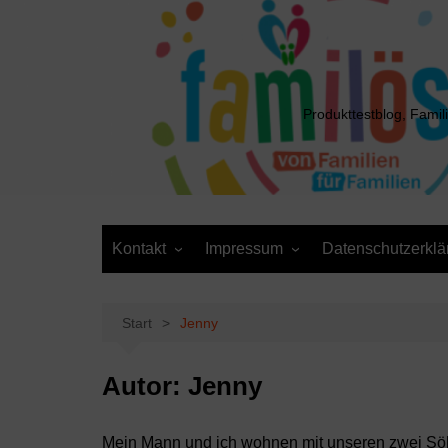
Zum
Inhalt
springen
Produkttestblog, Famil
Kontakt
Impressum
Datenschutzerklä
Presse
Cookie-Richtlinie (EU)
Daten anfordern /
Media Kit
Löschantrag
Start
Jenny
Autor:
Jenny
Mein Mann und ich wohnen mit unseren zwei Söh