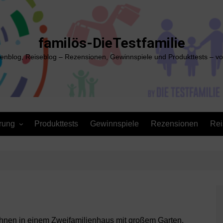
familös-DieTestfamilie
ienblog, Reiseblog – Rezensionen, Gewinnspiele und Produkttests – vo
rung
Produkttests
Gewinnspiele
Rezensionen
Rei
nen in einem Zweifamilienhaus mit großem Garten.