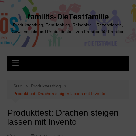
Zum
Inhalt
familös-DieTestfamilie
springen
Produkttestblog, Familienblog, Reiseblog – Rezensionen,
Gewinnspiele und Produkttests – von Familien für Familien
Start
Produkttestblog
Produkttest: Drachen steigen lassen mit Invento
Produkttest: Drachen steigen
lassen mit Invento