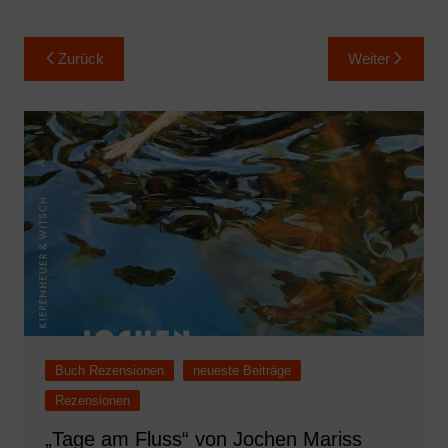
Beitragsnavigation
Zurück
Weiter
Buch Rezensionen
neueste Beiträge
Rezensionen
„Tage am Fluss“ von Jochen Mariss