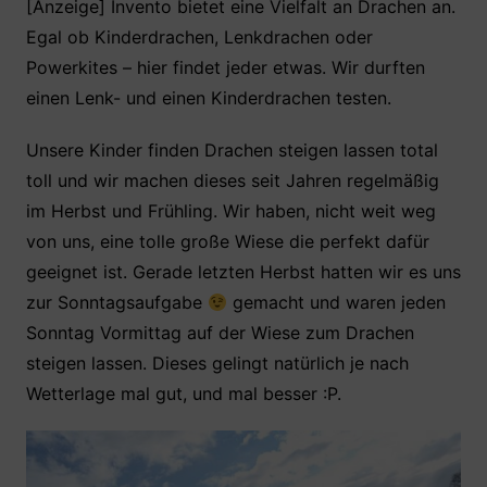
c
itt
at
er
le
[Anzeige] Invento bietet eine Vielfalt an Drachen an.
Egal ob Kinderdrachen, Lenkdrachen oder
e
er
s
e
n
Powerkites – hier findet jeder etwas. Wir durften
b
A
st
einen Lenk- und einen Kinderdrachen testen.
o
p
o
p
Unsere Kinder finden Drachen steigen lassen total
k
toll und wir machen dieses seit Jahren regelmäßig
im Herbst und Frühling. Wir haben, nicht weit weg
von uns, eine tolle große Wiese die perfekt dafür
geeignet ist. Gerade letzten Herbst hatten wir es uns
zur Sonntagsaufgabe
gemacht und waren jeden
Sonntag Vormittag auf der Wiese zum Drachen
steigen lassen. Dieses gelingt natürlich je nach
Wetterlage mal gut, und mal besser :P.