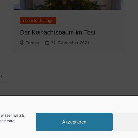
neueste Beiträge
Der Keinachtsbaum im Test
Teresa
31. Dezember 2021
r
Zahnarzt München
w
wissen wir z.B.
ohne eure
Akzeptieren