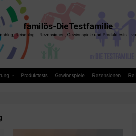
familös-DieTestfamilie
ienblog, Reiseblog – Rezensionen, Gewinnspiele und Produkttests – vo
rung
Produkttests
Gewinnspiele
Rezensionen
Rei
g