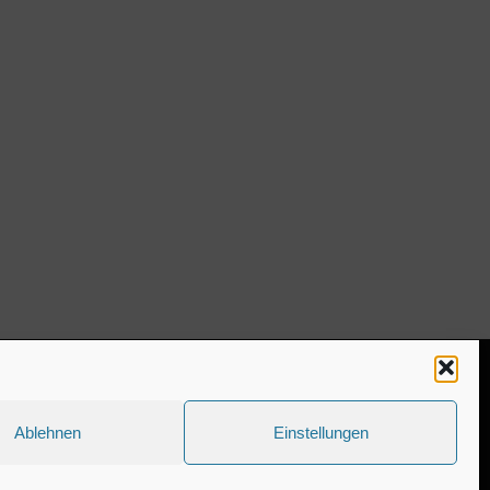
ww.estaregistrierung.org – ESTA
Ablehnen
Einstellungen
Kolumne
Privates
Einschulung & Schulzeit