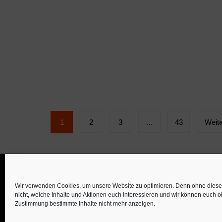
Seitennummerierung
1
2
3
…
43
Weite
der
Beiträge
Wir verwenden Cookies, um unsere Website zu optimieren. Denn ohne diese 
nicht, welche Inhalte und Aktionen euch interessieren und wir können euch 
Zustimmung bestimmte Inhalte nicht mehr anzeigen.
©familös - dieTestfamilie -