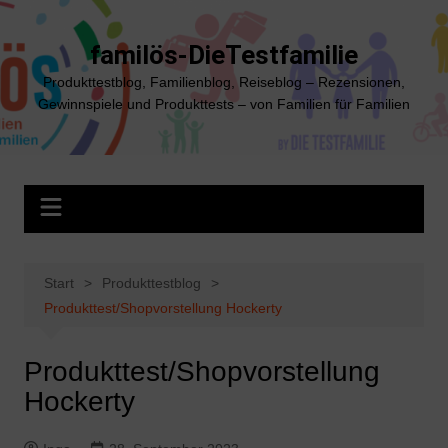
Zum
Inhalt
familös-DieTestfamilie
springen
Produkttestblog, Familienblog, Reiseblog – Rezensionen,
Gewinnspiele und Produkttests – von Familien für Familien
Start
Produkttestblog
Produkttest/Shopvorstellung Hockerty
Produkttest/Shopvorstellung
Hockerty