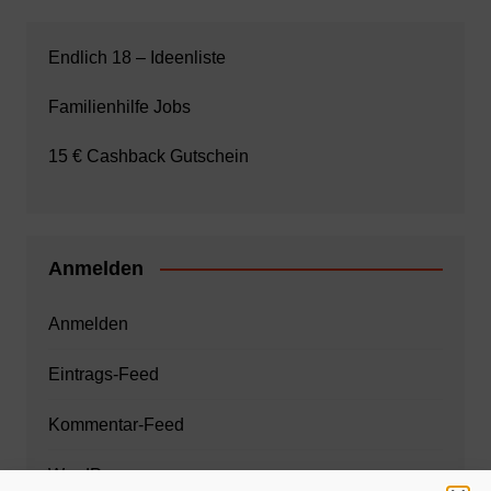
Endlich 18 – Ideenliste
Familienhilfe Jobs
15 € Cashback Gutschein
Anmelden
Anmelden
Eintrags-Feed
Kommentar-Feed
WordPress.org