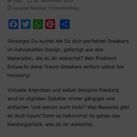
Inga
28. September 2023
neueste Beiträge
,
Produkttestblog
F
T
W
Pi
T
a
w
h
nt
ei
c
itt
at
er
le
(Anzeige) Du suchst die für dich perfekten Sneakers
im individuellen Design, gefertigt aus den
e
er
s
e
n
Materialien, die du dir wünschst? Kein Problem!
b
A
st
Entwerfe deine Traum-Sneakers einfach selbst bei
o
p
Hockerty!
o
p
k
Virtuelle Anproben und selbst designte Kleidung
wird im digitalen Zeitalter immer gängiger und
einfacher. Und warum auch nicht? Was Besseres gibt
es doch kaum! Denn so bekommst du genau das
Kleidungsstück, was du dir wünschst.