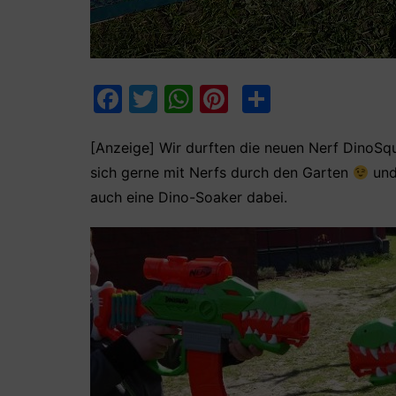
F
T
W
Pi
T
a
w
h
nt
ei
c
itt
at
er
le
[Anzeige] Wir durften die neuen Nerf DinoSq
sich gerne mit Nerfs durch den Garten
und
e
er
s
e
n
auch eine Dino-Soaker dabei.
b
A
st
o
p
o
p
k