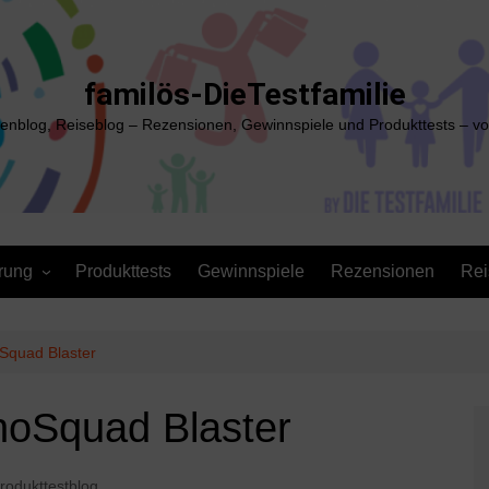
familös-DieTestfamilie
ienblog, Reiseblog – Rezensionen, Gewinnspiele und Produkttests – vo
rung
Produkttests
Gewinnspiele
Rezensionen
Rei
oSquad Blaster
inoSquad Blaster
rodukttestblog