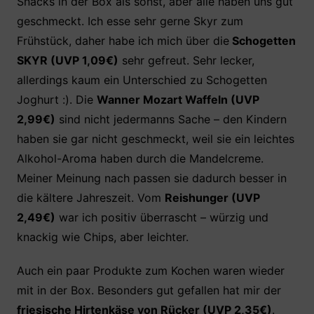
Snacks in der Box als sonst, aber alle haben uns gut
geschmeckt. Ich esse sehr gerne Skyr zum
Frühstück, daher habe ich mich über die
Schogetten
SKYR (UVP 1,09€)
sehr gefreut. Sehr lecker,
allerdings kaum ein Unterschied zu Schogetten
Joghurt :). Die
Wanner Mozart Waffeln (UVP
2,99€)
sind nicht jedermanns Sache – den Kindern
haben sie gar nicht geschmeckt, weil sie ein leichtes
Alkohol-Aroma haben durch die Mandelcreme.
Meiner Meinung nach passen sie dadurch besser in
die kältere Jahreszeit. Vom
Reishunger (UVP
2,49€)
war ich positiv überrascht – würzig und
knackig wie Chips, aber leichter.
Auch ein paar Produkte zum Kochen waren wieder
mit in der Box. Besonders gut gefallen hat mir der
friesische Hirtenkäse von Rücker (UVP 2,35€)
.