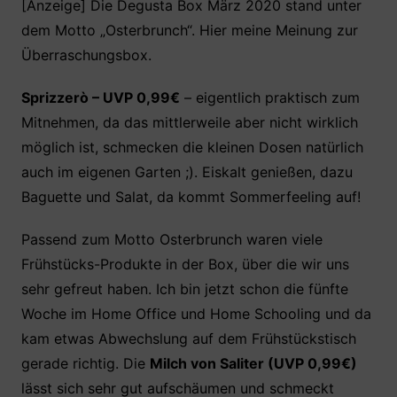
c
itt
at
er
le
[Anzeige] Die Degusta Box März 2020 stand unter
dem Motto „Osterbrunch“. Hier meine Meinung zur
e
er
s
e
n
Überraschungsbox.
b
A
st
o
p
Sprizzerò – UVP 0,99€
– eigentlich praktisch zum
o
p
Mitnehmen, da das mittlerweile aber nicht wirklich
k
möglich ist, schmecken die kleinen Dosen natürlich
auch im eigenen Garten ;). Eiskalt genießen, dazu
Baguette und Salat, da kommt Sommerfeeling auf!
Passend zum Motto Osterbrunch waren viele
Frühstücks-Produkte in der Box, über die wir uns
sehr gefreut haben. Ich bin jetzt schon die fünfte
Woche im Home Office und Home Schooling und da
kam etwas Abwechslung auf dem Frühstückstisch
gerade richtig. Die
Milch von Saliter (UVP 0,99€)
lässt sich sehr gut aufschäumen und schmeckt