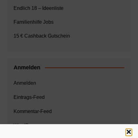
Endlich 18 – Ideenliste
Familienhilfe Jobs
15 € Cashback Gutschein
Anmelden
Anmelden
Eintrags-Feed
Kommentar-Feed
WordPress.org