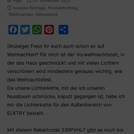
Inga
24. November 2023
neueste Beiträge
,
Produkttestblog
,
Weihnachten, Adventszeit
F
T
W
Pi
T
a
w
h
nt
ei
c
itt
at
er
le
(Anzeige) Freut Ihr euch auch schon so auf
Weihnachten? Für mich ist der Vorweihnachtszeit, in
e
er
s
e
n
der das Haus geschmückt und mit vielen Lichtern
b
A
st
verschönert wird mindestens genauso wichtig, wie
o
p
das Weihnachtsfest.
o
p
Da unsere Lichterkette, mit der ich unseren
k
Nussbaum schmücke, kaputt gegangen ist, habe ich
mir die Lichterkette für den Außenbereich von
ELKTRY bestellt.
Mit diesem Rabattcode 339PVHL7 gibt es noch bis