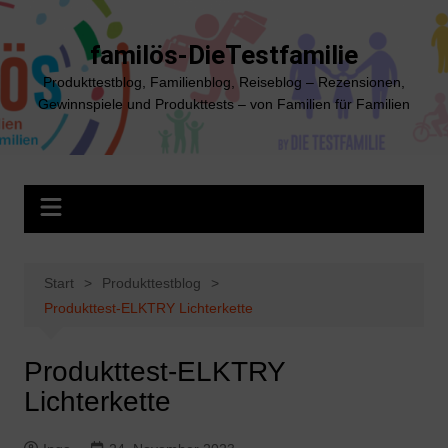
Zum
Inhalt
familös-DieTestfamilie
springen
Produkttestblog, Familienblog, Reiseblog – Rezensionen,
Gewinnspiele und Produkttests – von Familien für Familien
Start
Produkttestblog
Produkttest-ELKTRY Lichterkette
Produkttest-ELKTRY
Lichterkette