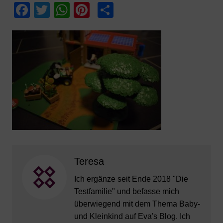
F
T
W
Pi
T
a
w
h
nt
ei
c
itt
at
er
le
e
er
s
e
n
b
A
st
o
p
o
p
k
Teresa
Ich ergänze seit Ende 2018 "Die
Testfamilie" und befasse mich
überwiegend mit dem Thema Baby-
und Kleinkind auf Eva's Blog. Ich