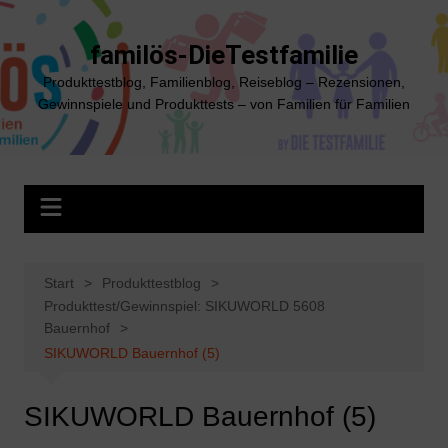
Zum
Inhalt
familös-DieTestfamilie
springen
Produkttestblog, Familienblog, Reiseblog – Rezensionen,
Gewinnspiele und Produkttests – von Familien für Familien
Start
Produkttestblog
Produkttest/Gewinnspiel: SIKUWORLD 5608
Bauernhof
SIKUWORLD Bauernhof (5)
SIKUWORLD Bauernhof (5)