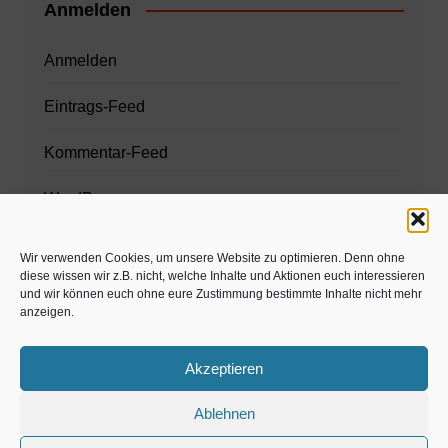
Anmelden
Anmelden
Eintrags-Feed
Kommentar-Feed
WordPress.org
Wir verwenden Cookies, um unsere Website zu optimieren. Denn ohne
diese wissen wir z.B. nicht, welche Inhalte und Aktionen euch interessieren
Zahnarzt München
und wir können euch ohne eure Zustimmung bestimmte Inhalte nicht mehr
anzeigen.
www.estaregistrierung.org – ESTA
Akzeptieren
Ablehnen
©familös - dieTestfamilie -