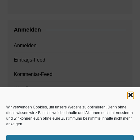
Anmelden
Anmelden
Eintrags-Feed
Kommentar-Feed
WordPress.org
Wir verwenden Cookies, um unsere Website zu optimieren. Denn ohne
diese wissen wir z.B. nicht, welche Inhalte und Aktionen euch interessieren
Zahnarzt München
und wir können euch ohne eure Zustimmung bestimmte Inhalte nicht mehr
anzeigen.
www.estaregistrierung.org – ESTA