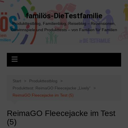
Zum
Inhalt
familös-DieTestfamilie
springen
Produkttestblog, Familienblog, Reiseblog – Rezensionen,
Gewinnspiele und Produkttests – von Familien für Familien
Start
Produkttestblog
Produkttest: ReimaGO Fleecejacke „Lively“
ReimaGO Fleecejacke im Test (5)
ReimaGO Fleecejacke im Test
(5)