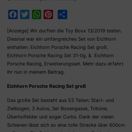
F
T
W
Pi
T
a
w
h
nt
ei
c
itt
at
er
le
[Anzeige] Wir durften die Toy Boxx 13/2019 testen.
Diesmal war ein umfangreiches Set von Eichhorn
e
er
s
e
n
enthalten: Eichhorn Porsche Racing Set groß,
b
A
st
Eichhorn Porsche Racing Set 31-tlg. & Eichhorn
o
p
Porsche Racing, Erweiterungsset. Mehr dazu erfahrt
o
p
ihr nun in meinem Beitrag.
k
Eichhorn Porsche Racing Set groß
Das große Set besteht aus 53 Teilen: Start- und
Zielbogen, 3 Autos, 3er Boxengasse, Tribüne,
Überholfelder und sogar Curbs. Dank der vielen
Schienen lässt sich so eine tolle Strecke über 600cm