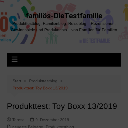
Zum
Inhalt
familös-DieTestfamilie
springen
Produkttestblog, Familienblog, Reiseblog – Rezensionen,
Gewinnspiele und Produkttests – von Familien für Familien
Start
Produkttestblog
Produkttest: Toy Boxx 13/2019
Produkttest: Toy Boxx 13/2019
Teresa
9. Dezember 2019
neueste Beiträge
,
Produkttestblog