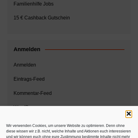
Familienhilfe Jobs
15 € Cashback Gutschein
Anmelden
Anmelden
Eintrags-Feed
Kommentar-Feed
WordPress.org
Wir verwenden Cookies, um unsere Website zu optimieren. Denn ohne
diese wissen wir z.B. nicht, welche Inhalte und Aktionen euch interessieren
Zahnarzt München
und wir können euch ohne eure Zustimmung bestimmte Inhalte nicht mehr