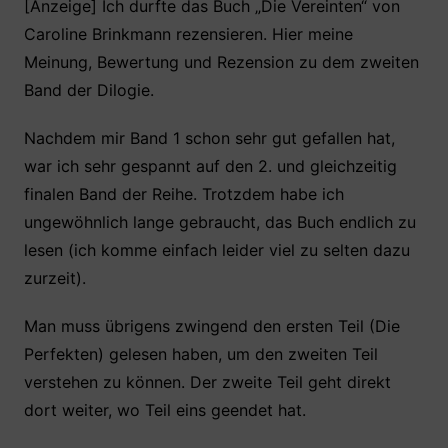
c
itt
at
er
le
[Anzeige] Ich durfte das Buch „Die Vereinten“ von
Caroline Brinkmann rezensieren. Hier meine
e
er
s
e
n
Meinung, Bewertung und Rezension zu dem zweiten
b
A
st
Band der Dilogie.
o
p
o
p
Nachdem mir Band 1 schon sehr gut gefallen hat,
k
war ich sehr gespannt auf den 2. und gleichzeitig
finalen Band der Reihe. Trotzdem habe ich
ungewöhnlich lange gebraucht, das Buch endlich zu
lesen (ich komme einfach leider viel zu selten dazu
zurzeit).
Man muss übrigens zwingend den ersten Teil (Die
Perfekten) gelesen haben, um den zweiten Teil
verstehen zu können. Der zweite Teil geht direkt
dort weiter, wo Teil eins geendet hat.