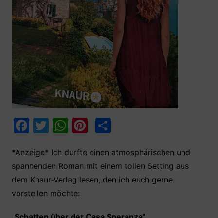
F
T
W
Pi
T
a
w
h
nt
ei
c
itt
at
er
le
*Anzeige* Ich durfte einen atmosphärischen und
spannenden Roman mit einem tollen Setting aus
e
er
s
e
n
dem Knaur-Verlag lesen, den ich euch gerne
b
A
st
vorstellen möchte:
o
p
„
Schatten über der Casa Speranza
“