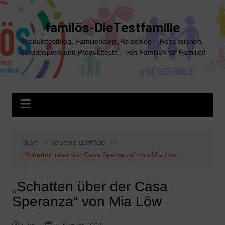
Zum
Inhalt
familös-DieTestfamilie
springen
Produkttestblog, Familienblog, Reiseblog – Rezensionen,
Gewinnspiele und Produkttests – von Familien für Familien
Start
neueste Beiträge
„Schatten über der Casa Speranza“ von Mia Löw
„Schatten über der Casa
Speranza“ von Mia Löw