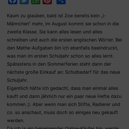
a
w
h
nt
ei
c
itt
at
er
le
Kaum zu glauben, bald ist Zoe bereits kein „i-
Männchen“ mehr, im August kommt sie schon in die
e
er
s
e
n
zweite Klasse. Sie kann alles lesen und alles
b
A
st
schreiben und auch die ersten englischen Wörter. Bei
o
p
den Mathe-Aufgaben bin ich ebenfalls beeindruckt,
o
p
was man im ersten Schuljahr schon so alles lernt.
k
Spätestens in den Sommerferien steht dann der
nächste große Einkauf an: Schulbedarf für das neue
Schuljahr.
Eigentlich hätte ich gedacht, dass man einmal alles
kauft und dann jährlich nur ein paar neue Hefte dazu
kommen ;). Aber wenn man sich Stifte, Radierer und
co. so anschaut, muss doch so einiges neu gekauft
werden.
Da ich ja ein bekennender Online-Käufer bin, werde