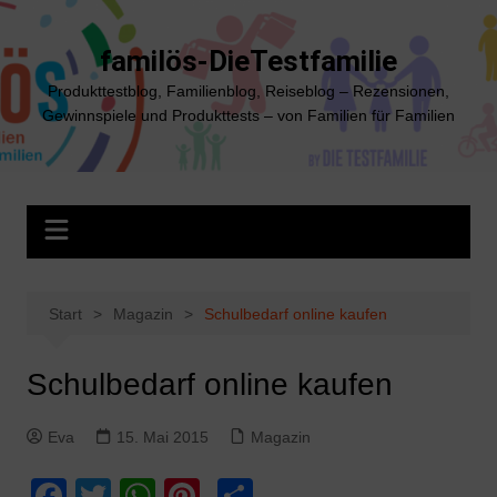
Zum
Inhalt
familös-DieTestfamilie
springen
Produkttestblog, Familienblog, Reiseblog – Rezensionen,
Gewinnspiele und Produkttests – von Familien für Familien
Start
Magazin
Schulbedarf online kaufen
Schulbedarf online kaufen
Eva
15. Mai 2015
Magazin
F
T
W
Pi
T