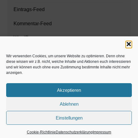
Eintrags-Feed
Kommentar-Feed
WordPress.org
Wir verwenden Cookies, um unsere Website zu optimieren. Denn ohne
diese wissen wir z.B. nicht, welche Inhalte und Aktionen euch interessieren
Zahnarzt München
und wir können euch ohne eure Zustimmung bestimmte Inhalte nicht mehr
anzeigen.
www.estaregistrierung.org – ESTA
Akzeptieren
Ablehnen
©familös - dieTestfamilie -
Einstellungen
Kolumne
Privates
Einschulung & Schulzeit
Weihnachten, Adventszeit
Magazin
Gastartikel
Cookie-Richtlinie
Datenschutzerklärung
Impressum