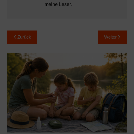
meine Leser.
Beitragsnavigation
Zurück
Weiter