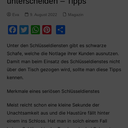
unterscheiden – Tipps
Eva
9. August 2022
Magazin
F
T
W
Pi
T
a
w
h
nt
ei
c
itt
at
er
le
Unter den Schlüsseldiensten gibt es schwarze
Schafe, welche die Notlage ihrer Kunden ausnutzen.
e
er
s
e
n
Damit man beim Einsatz des Schlüsseldienstes nicht
b
A
st
über den Tisch gezogen wird, sollte man diese Tipps
o
p
kennen.
o
p
k
Merkmale eines seriösen Schlüsseldienstes
Meist reicht schon eine kleine Sekunde der
Unachtsamkeit aus und die Haustüre fällt hinter
einem ins Schloss. Hat man in solch einem Fall