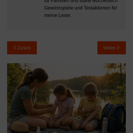
für Familien und starte wöchentlich
Gewinnspiele und Testaktionen für
meine Leser.
Beitragsnavigation
Zurück
Weiter