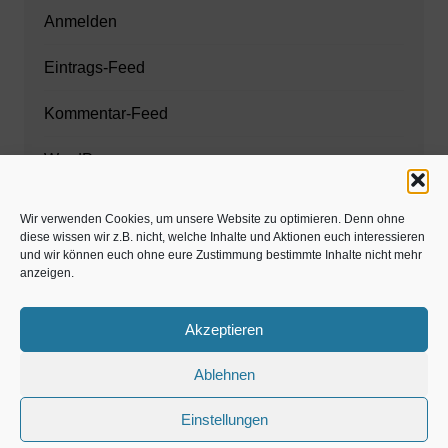
Anmelden
Eintrags-Feed
Kommentar-Feed
WordPress.org
Wir verwenden Cookies, um unsere Website zu optimieren. Denn ohne
diese wissen wir z.B. nicht, welche Inhalte und Aktionen euch interessieren
Zahnarzt München
und wir können euch ohne eure Zustimmung bestimmte Inhalte nicht mehr
anzeigen.
www.estaregistrierung.org – ESTA
Akzeptieren
Ablehnen
©familös - dieTestfamilie -
Einstellungen
Kolumne
Privates
Einschulung & Schulzeit