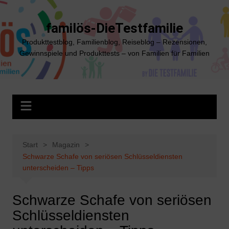
Zum
Inhalt
familös-DieTestfamilie
springen
Produkttestblog, Familienblog, Reiseblog – Rezensionen,
Gewinnspiele und Produkttests – von Familien für Familien
Start
Magazin
Schwarze Schafe von seriösen Schlüsseldiensten
unterscheiden – Tipps
Schwarze Schafe von seriösen
Schlüsseldiensten