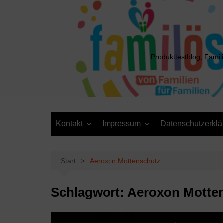
Zum
Inhalt
springen
Produkttestblog, Famil
Kontakt
Impressum
Datenschutzerklä
Presse
Cookie-Richtlinie (EU)
Daten anfordern /
Media Kit
Löschantrag
Start
Aeroxon Mottenschutz
Schlagwort:
Aeroxon Motte