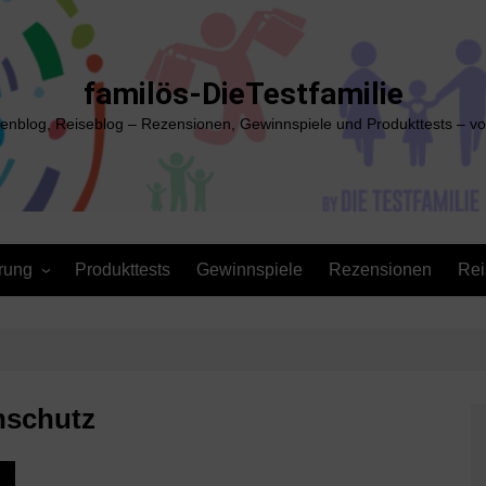
familös-DieTestfamilie
ienblog, Reiseblog – Rezensionen, Gewinnspiele und Produkttests – vo
rung
Produkttests
Gewinnspiele
Rezensionen
Rei
nschutz