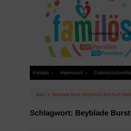
Zum
Inhalt
springen
Produkttestblog, Famil
Kontakt
Impressum
Datenschutzerklä
Presse
Cookie-Richtlinie (EU)
Daten anfordern /
Media Kit
Löschantrag
Start
Beyblade Burst SlingShock Rail Rush Battl
Schlagwort:
Beyblade Burst