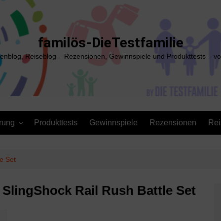
familös-DieTestfamilie
ienblog, Reiseblog – Rezensionen, Gewinnspiele und Produkttests – vo
rung
Produkttests
Gewinnspiele
Rezensionen
Rei
e Set
 SlingShock Rail Rush Battle Set