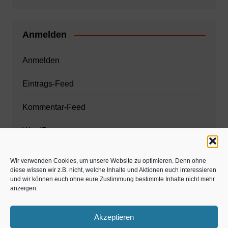
Anmelden
Anmelden
Eintrags-Feed
Kommentar-Feed
WordPress.org
Wir verwenden Cookies, um unsere Website zu optimieren. Denn ohne
diese wissen wir z.B. nicht, welche Inhalte und Aktionen euch interessieren
Zahnarzt München
und wir können euch ohne eure Zustimmung bestimmte Inhalte nicht mehr
anzeigen.
www.estaregistrierung.org – ESTA
Akzeptieren