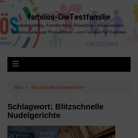
Zum
Inhalt
familös-DieTestfamilie
springen
Produkttestblog, Familienblog, Reiseblog – Rezensionen,
Gewinnspiele und Produkttests – von Familien für Familien
Start
Blitzschnelle Nudelgerichte
Schlagwort:
Blitzschnelle
Nudelgerichte