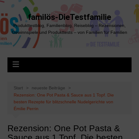
Zum
Inhalt
familös-DieTestfamilie
springen
Produkttestblog, Familienblog, Reiseblog – Rezensionen,
Gewinnspiele und Produkttests – von Familien für Familien
Start
neueste Beiträge
Rezension: One Pot Pasta & Sauce aus 1 Topf. Die
besten Rezepte für blitzschnelle Nudelgerichte von
Émilie Perrin
Rezension: One Pot Pasta &
Sauce aus 1 Topf. Die besten