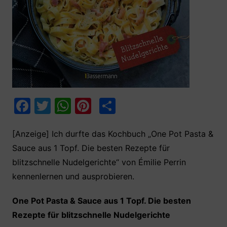
F
T
W
Pi
T
a
w
h
nt
ei
c
itt
at
er
le
[Anzeige] Ich durfte das Kochbuch „One Pot Pasta &
Sauce aus 1 Topf. Die besten Rezepte für
e
er
s
e
n
blitzschnelle Nudelgerichte“ von Émilie Perrin
b
A
st
kennenlernen und ausprobieren.
o
p
o
p
One Pot Pasta & Sauce aus 1 Topf. Die besten
k
Rezepte für blitzschnelle Nudelgerichte