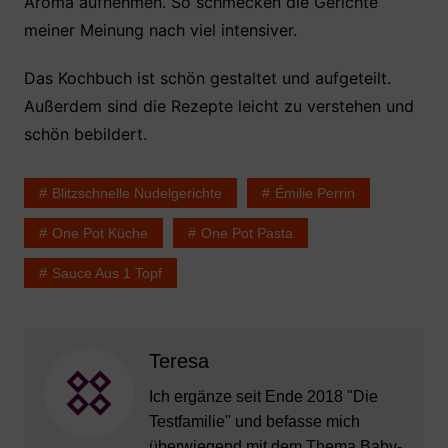
Aroma aufnehmen. So schmecken die Gerichte
meiner Meinung nach viel intensiver.
Das Kochbuch ist schön gestaltet und aufgeteilt.
Außerdem sind die Rezepte leicht zu verstehen und
schön bebildert.
Blitzschnelle Nudelgerichte
Émilie Perrin
One Pot Küche
One Pot Pasta
Sauce Aus 1 Topf
Teresa
Ich ergänze seit Ende 2018 "Die
Testfamilie" und befasse mich
überwiegend mit dem Thema Baby-