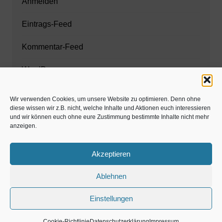
Anmelden
Eintrags-Feed
Kommentar-Feed
WordPress.org
Wir verwenden Cookies, um unsere Website zu optimieren. Denn ohne
diese wissen wir z.B. nicht, welche Inhalte und Aktionen euch interessieren
Zahnarzt München
und wir können euch ohne eure Zustimmung bestimmte Inhalte nicht mehr
anzeigen.
www.estaregistrierung.org – ESTA
Akzeptieren
Ablehnen
©familös - dieTestfamilie -
Einstellungen
Kolumne
Privates
Einschulung & Schulzeit
Weihnachten, Adventszeit
Magazin
Gastartikel
Cookie-Richtlinie
Datenschutzerklärung
Impressum