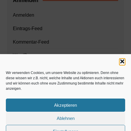
Anmelden
Anmelden
Eintrags-Feed
Kommentar-Feed
WordPress.org
Wir verwenden Cookies, um unsere Website zu optimieren. Denn ohne
diese wissen wir z.B. nicht, welche Inhalte und Aktionen euch interessieren
Zahnarzt München
und wir können euch ohne eure Zustimmung bestimmte Inhalte nicht mehr
anzeigen.
www.estaregistrierung.org – ESTA
Akzeptieren
Ablehnen
©familös - dieTestfamilie -