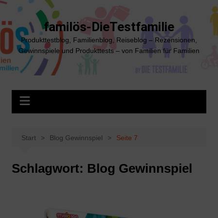
Zum
Inhalt
familös-DieTestfamilie
springen
Produkttestblog, Familienblog, Reiseblog – Rezensionen,
Gewinnspiele und Produkttests – von Familien für Familien
Start
Blog Gewinnspiel
Seite 7
Schlagwort:
Blog Gewinnspiel