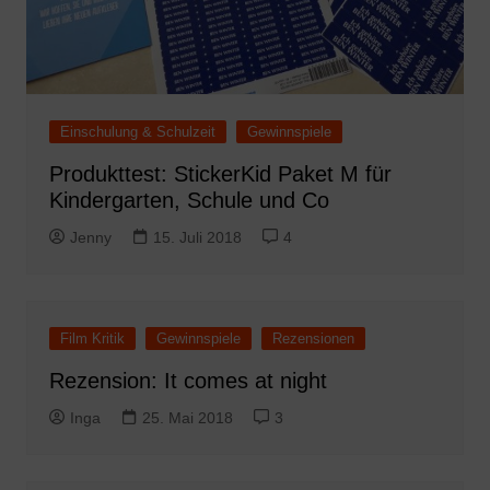
Einschulung & Schulzeit
Gewinnspiele
Produkttest: StickerKid Paket M für
Kindergarten, Schule und Co
Jenny
15. Juli 2018
4
Film Kritik
Gewinnspiele
Rezensionen
Rezension: It comes at night
Inga
25. Mai 2018
3