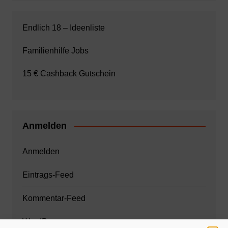
Endlich 18 – Ideenliste
Familienhilfe Jobs
15 € Cashback Gutschein
Anmelden
Anmelden
Eintrags-Feed
Kommentar-Feed
WordPress.org