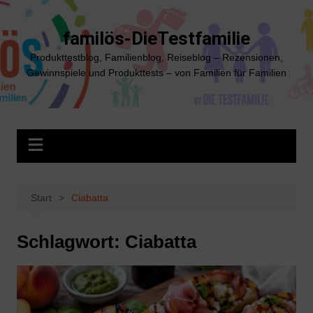
Zum
Inhalt
familös-DieTestfamilie
springen
Produkttestblog, Familienblog, Reiseblog – Rezensionen,
Gewinnspiele und Produkttests – von Familien für Familien
Start
Ciabatta
Schlagwort:
Ciabatta