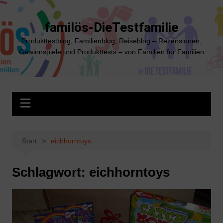
Zum
Inhalt
familös-DieTestfamilie
springen
Produkttestblog, Familienblog, Reiseblog – Rezensionen,
Gewinnspiele und Produkttests – von Familien für Familien
Start
eichhorntoys
Schlagwort:
eichhorntoys