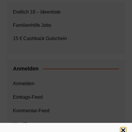
Endlich 18 – Ideenliste
Familienhilfe Jobs
15 € Cashback Gutschein
Anmelden
Anmelden
Eintrags-Feed
Kommentar-Feed
WordPress.org