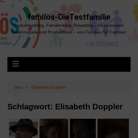
Zum
Inhalt
familös-DieTestfamilie
springen
Produkttestblog, Familienblog, Reiseblog – Rezensionen,
Gewinnspiele und Produkttests – von Familien für Familien
Start
Elisabeth Doppler
Schlagwort:
Elisabeth Doppler