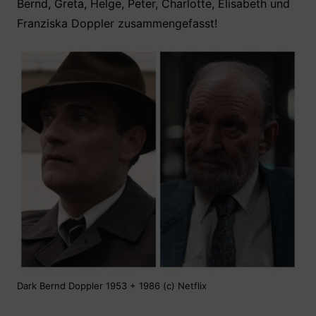
Bernd, Greta, Helge, Peter, Charlotte, Elisabeth und
b
A
st
Franziska Doppler zusammengefasst!
o
p
o
p
k
Dark Bernd Doppler 1953 + 1986 (c) Netflix