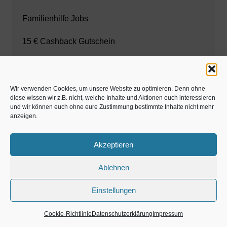
Familienhilfe Jobs
15 € Cashback Gutschein
Wir verwenden Cookies, um unsere Website zu optimieren. Denn ohne
Anmelden
diese wissen wir z.B. nicht, welche Inhalte und Aktionen euch interessieren
und wir können euch ohne eure Zustimmung bestimmte Inhalte nicht mehr
anzeigen.
Anmelden
Eintrags-Feed
Akzeptieren
Kommentar-Feed
Ablehnen
WordPress.org
Einstellungen
Cookie-Richtlinie
Datenschutzerklärung
Impressum