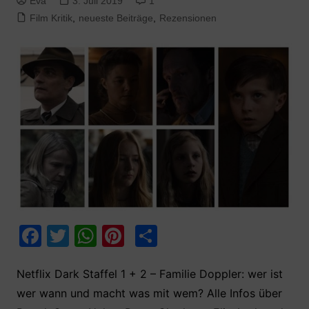
Eva
3. Juli 2019
1
Film Kritik
,
neueste Beiträge
,
Rezensionen
F
T
W
Pi
T
a
w
h
nt
ei
c
itt
at
er
le
Netflix Dark Staffel 1 + 2 – Familie Doppler: wer ist
wer wann und macht was mit wem? Alle Infos über
e
er
s
e
n