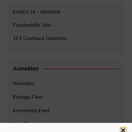
Endlich 18 – Ideenliste
Familienhilfe Jobs
15 € Cashback Gutschein
Anmelden
Anmelden
Eintrags-Feed
Kommentar-Feed
WordPress.org