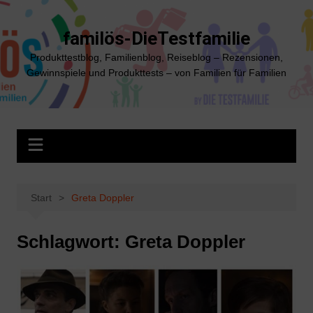
Zum
Inhalt
familös-DieTestfamilie
springen
Produkttestblog, Familienblog, Reiseblog – Rezensionen,
Gewinnspiele und Produkttests – von Familien für Familien
Start
Greta Doppler
Schlagwort:
Greta Doppler