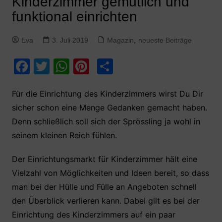
Kinderzimmer gemütlich und
funktional einrichten
Eva
3. Juli 2019
Magazin
,
neueste Beiträge
F
T
W
Pi
T
a
w
h
nt
ei
c
itt
at
er
le
Für die Einrichtung des Kinderzimmers wirst Du Dir
sicher schon eine Menge Gedanken gemacht haben.
e
er
s
e
n
Denn schließlich soll sich der Sprössling ja wohl in
b
A
st
seinem kleinen Reich fühlen.
o
p
o
p
Der Einrichtungsmarkt für Kinderzimmer hält eine
k
Vielzahl von Möglichkeiten und Ideen bereit, so dass
man bei der Hülle und Fülle an Angeboten schnell
den Überblick verlieren kann. Dabei gilt es bei der
Einrichtung des Kinderzimmers auf ein paar