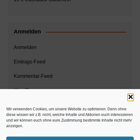
Anmelden
Anmelden
Eintrags-Feed
Kommentar-Feed
WordPress.org
Wir verwenden Cookies, um unsere Website zu optimieren. Denn ohne
diese wissen wir z.B. nicht, welche Inhalte und Aktionen euch interessieren
Zahnarzt München
und wir können euch ohne eure Zustimmung bestimmte Inhalte nicht mehr
anzeigen.
www.estaregistrierung.org – ESTA