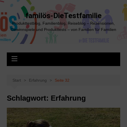
Zum
Inhalt
familös-DieTestfamilie
springen
Produkttestblog, Familienblog, Reiseblog – Rezensionen,
Gewinnspiele und Produkttests – von Familien für Familien
Start
Erfahrung
Seite 32
Schlagwort:
Erfahrung