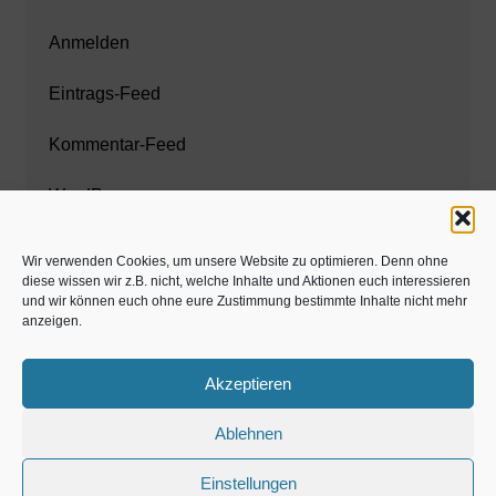
Anmelden
Eintrags-Feed
Kommentar-Feed
WordPress.org
Wir verwenden Cookies, um unsere Website zu optimieren. Denn ohne
diese wissen wir z.B. nicht, welche Inhalte und Aktionen euch interessieren
Zahnarzt München
und wir können euch ohne eure Zustimmung bestimmte Inhalte nicht mehr
anzeigen.
www.estaregistrierung.org – ESTA
Akzeptieren
Ablehnen
©familös - dieTestfamilie -
Einstellungen