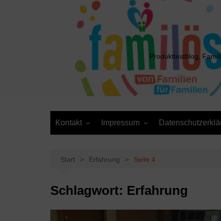
Zum
Inhalt
springen
Produkttestblog, Famil
Kontakt
Impressum
Datenschutzerklä
Presse
Cookie-Richtlinie (EU)
Daten anfordern /
Media Kit
Löschantrag
Start
Erfahrung
Seite 4
Schlagwort:
Erfahrung