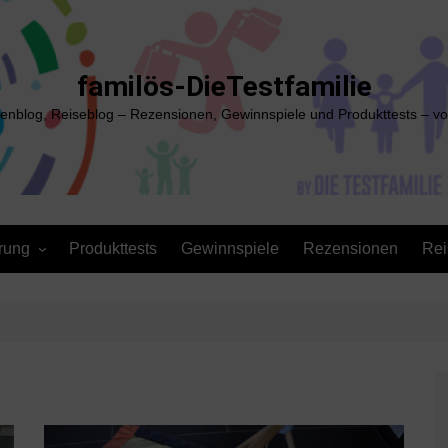
familös-DieTestfamilie
ienblog, Reiseblog – Rezensionen, Gewinnspiele und Produkttests – vo
rung
Produkttests
Gewinnspiele
Rezensionen
Rei