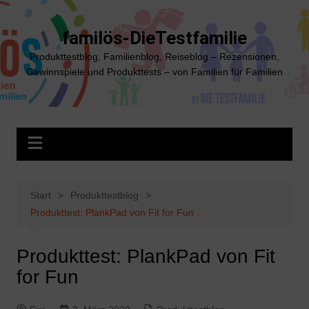
Zum
Inhalt
familös-DieTestfamilie
springen
Produkttestblog, Familienblog, Reiseblog – Rezensionen,
Gewinnspiele und Produkttests – von Familien für Familien
Start
Produkttestblog
Produkttest: PlankPad von Fit for Fun
Produkttest: PlankPad von Fit
for Fun