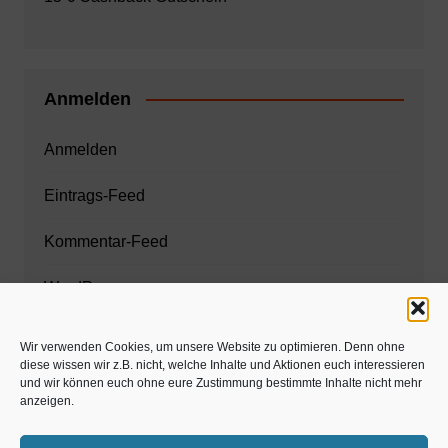
Anmelden
Anmelden
Eintrags-Feed
Kommentar-Feed
WordPress.org
Wir verwenden Cookies, um unsere Website zu optimieren. Denn ohne
diese wissen wir z.B. nicht, welche Inhalte und Aktionen euch interessieren
Zahnarzt München
und wir können euch ohne eure Zustimmung bestimmte Inhalte nicht mehr
anzeigen.
www.estaregistrierung.org – ESTA