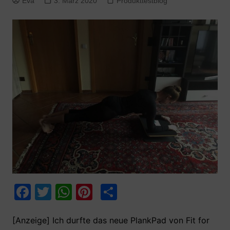
Eva
3. März 2020
Produkttestblog
F
T
W
Pi
T
a
w
h
nt
ei
c
itt
at
er
le
[Anzeige] Ich durfte das neue PlankPad von Fit for