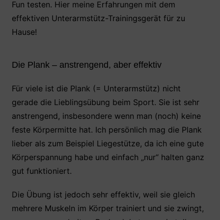
Fun testen. Hier meine Erfahrungen mit dem
e
er
s
e
n
effektiven Unterarmstütz-Trainingsgerät für zu
b
A
st
Hause!
o
p
o
p
Die Plank – anstrengend, aber effektiv
k
Für viele ist die Plank (= Unterarmstütz) nicht
gerade die Lieblingsübung beim Sport. Sie ist sehr
anstrengend, insbesondere wenn man (noch) keine
feste Körpermitte hat. Ich persönlich mag die Plank
lieber als zum Beispiel Liegestütze, da ich eine gute
Körperspannung habe und einfach „nur“ halten ganz
gut funktioniert.
Die Übung ist jedoch sehr effektiv, weil sie gleich
mehrere Muskeln im Körper trainiert und sie zwingt,