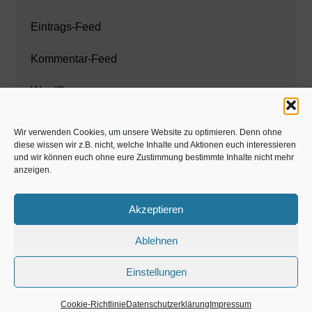
Eintrags-Feed
Kommentar-Feed
WordPress.org
Wir verwenden Cookies, um unsere Website zu optimieren. Denn ohne
diese wissen wir z.B. nicht, welche Inhalte und Aktionen euch interessieren
Zahnarzt München
und wir können euch ohne eure Zustimmung bestimmte Inhalte nicht mehr
anzeigen.
www.estaregistrierung.org – ESTA
Akzeptieren
Ablehnen
©familös - dieTestfamilie -
Einstellungen
Kolumne
Privates
Einschulung & Schulzeit
Weihnachten, Adventszeit
Magazin
Gastartikel
Cookie-Richtlinie
Datenschutzerklärung
Impressum