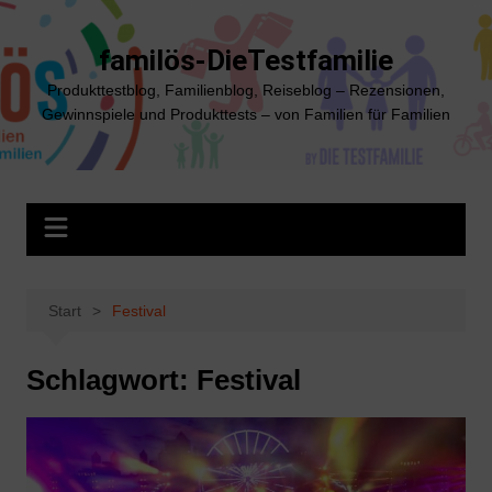
Zum
Inhalt
familös-DieTestfamilie
springen
Produkttestblog, Familienblog, Reiseblog – Rezensionen,
Gewinnspiele und Produkttests – von Familien für Familien
Start
Festival
Schlagwort:
Festival