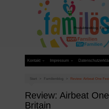
Zum
Inhalt
springen
Produkttestblog, Famil
Kontakt
Impressum
Datenschutzerklä
Presse
Cookie-Richtlinie (EU)
Daten anfordern /
Media Kit
Löschantrag
Start
Familienblog
Review: Airbeat One Fest
Review: Airbeat One
Britain