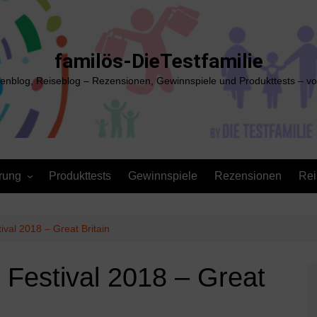
familös-DieTestfamilie
ienblog, Reiseblog – Rezensionen, Gewinnspiele und Produkttests – vo
rung
Produkttests
Gewinnspiele
Rezensionen
Rei
ival 2018 – Great Britain
 Festival 2018 – Great