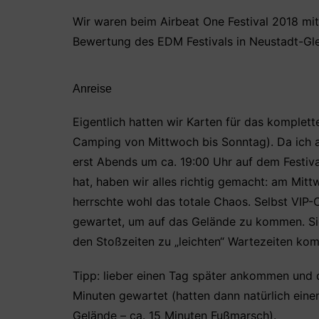
a
w
h
nt
ei
c
itt
at
er
le
Wir waren beim Airbeat One Festival 2018 mit
Bewertung des EDM Festivals in Neustadt-Gle
e
er
s
e
n
b
A
st
o
p
Anreise
o
p
Eigentlich hatten wir Karten für das komplett
k
Camping von Mittwoch bis Sonntag). Da ich a
erst Abends um ca. 19:00 Uhr auf dem Festiv
hat, haben wir alles richtig gemacht: am Mit
herrschte wohl das totale Chaos. Selbst VI
gewartet, um auf das Gelände zu kommen. Sic
den Stoßzeiten zu „leichten“ Wartezeiten k
Tipp: lieber einen Tag später ankommen und 
Minuten gewartet (hatten dann natürlich ein
Gelände – ca. 15 Minuten Fußmarsch).