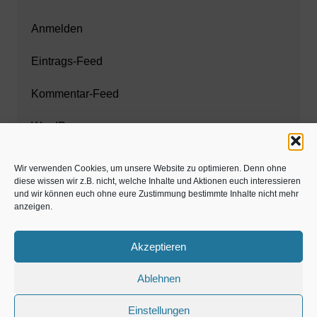
Anmelden
Eintrags-Feed
Kommentar-Feed
WordPress.org
Wir verwenden Cookies, um unsere Website zu optimieren. Denn ohne
diese wissen wir z.B. nicht, welche Inhalte und Aktionen euch interessieren
Zahnarzt München
und wir können euch ohne eure Zustimmung bestimmte Inhalte nicht mehr
anzeigen.
www.estaregistrierung.org – ESTA
Akzeptieren
Ablehnen
©familös - dieTestfamilie -
Einstellungen