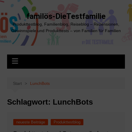
Zum
Inhalt
familös-DieTestfamilie
springen
Produkttestblog, Familienblog, Reiseblog – Rezensionen,
Gewinnspiele und Produkttests – von Familien für Familien
Start
LunchBots
Schlagwort:
LunchBots
neueste Beiträge
Produkttestblog