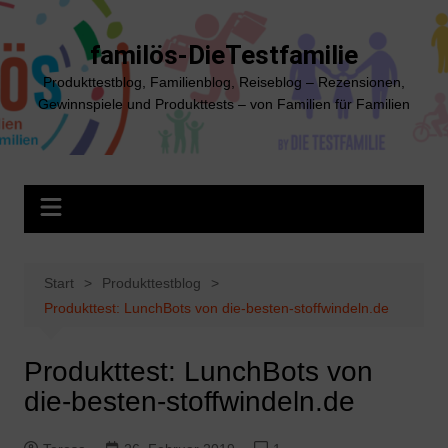
Zum
Inhalt
familös-DieTestfamilie
springen
Produkttestblog, Familienblog, Reiseblog – Rezensionen,
Gewinnspiele und Produkttests – von Familien für Familien
Start
Produkttestblog
Produkttest: LunchBots von die-besten-stoffwindeln.de
Produkttest: LunchBots von
die-besten-stoffwindeln.de