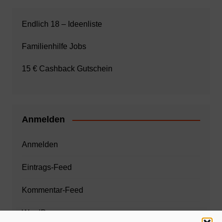
Endlich 18 – Ideenliste
Familienhilfe Jobs
15 € Cashback Gutschein
Anmelden
Anmelden
Eintrags-Feed
Kommentar-Feed
WordPress.org