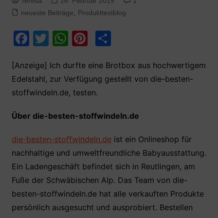
Teresa
26. Februar 2019
1
neueste Beiträge
,
Produkttestblog
F
T
W
Pi
T
a
w
h
nt
ei
c
itt
at
er
le
[Anzeige] Ich durfte eine Brotbox aus hochwertigem
Edelstahl, zur Verfügung gestellt von die-besten-
e
er
s
e
n
stoffwindeln.de, testen.
b
A
st
o
p
Über die-besten-stoffwindeln.de
o
p
die-besten-stoffwindeln.de
ist ein Onlineshop für
k
nachhaltige und umweltfreundliche Babyausstattung.
Ein Ladengeschäft befindet sich in Reutlingen, am
Fuße der Schwäbischen Alp. Das Team von die-
besten-stoffwindeln.de hat alle verkauften Produkte
persönlich ausgesucht und ausprobiert. Bestellen