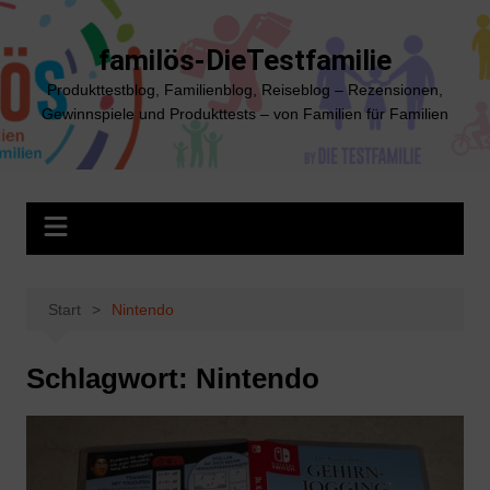
Zum
Inhalt
familös-DieTestfamilie
springen
Produkttestblog, Familienblog, Reiseblog – Rezensionen,
Gewinnspiele und Produkttests – von Familien für Familien
Start
Nintendo
Schlagwort:
Nintendo