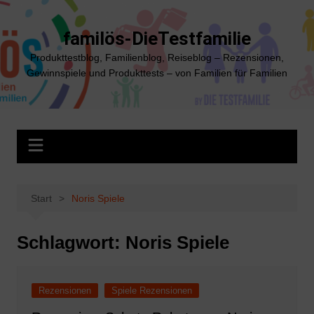
Zum
Inhalt
familös-DieTestfamilie
springen
Produkttestblog, Familienblog, Reiseblog – Rezensionen,
Gewinnspiele und Produkttests – von Familien für Familien
Start
Noris Spiele
Schlagwort:
Noris Spiele
Rezensionen
Spiele Rezensionen