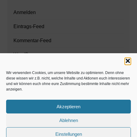
Anmelden
Eintrags-Feed
Kommentar-Feed
WordPress.org
Wir verwenden Cookies, um unsere Website zu optimieren. Denn ohne
diese wissen wir z.B. nicht, welche Inhalte und Aktionen euch interessieren
Zahnarzt München
und wir können euch ohne eure Zustimmung bestimmte Inhalte nicht mehr
anzeigen.
www.estaregistrierung.org – ESTA
Akzeptieren
Ablehnen
©familös - dieTestfamilie -
Einstellungen