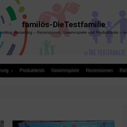
familös-DieTestfamilie
ienblog, Reiseblog – Rezensionen, Gewinnspiele und Produkttests – vo
rung
Produkttests
Gewinnspiele
Rezensionen
Rei