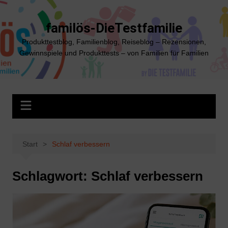
Zum
Inhalt
familös-DieTestfamilie
springen
Produkttestblog, Familienblog, Reiseblog – Rezensionen,
Gewinnspiele und Produkttests – von Familien für Familien
Start
Schlaf verbessern
Schlagwort:
Schlaf verbessern