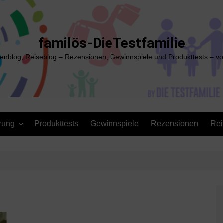
familös-DieTestfamilie
ienblog, Reiseblog – Rezensionen, Gewinnspiele und Produkttests – vo
rung
Produkttests
Gewinnspiele
Rezensionen
Rei
h