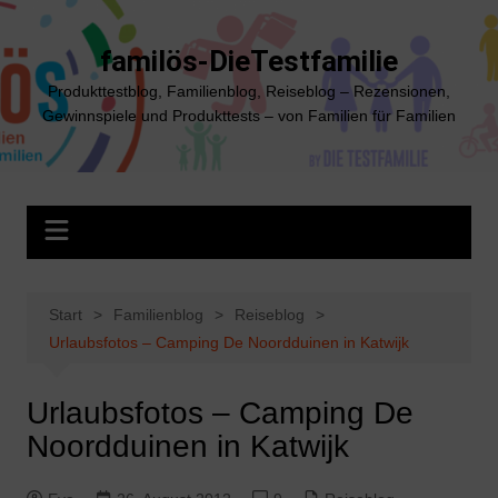
Zum
Inhalt
familös-DieTestfamilie
springen
Produkttestblog, Familienblog, Reiseblog – Rezensionen,
Gewinnspiele und Produkttests – von Familien für Familien
Start
Familienblog
Reiseblog
Urlaubsfotos – Camping De Noordduinen in Katwijk
Urlaubsfotos – Camping De
Noordduinen in Katwijk