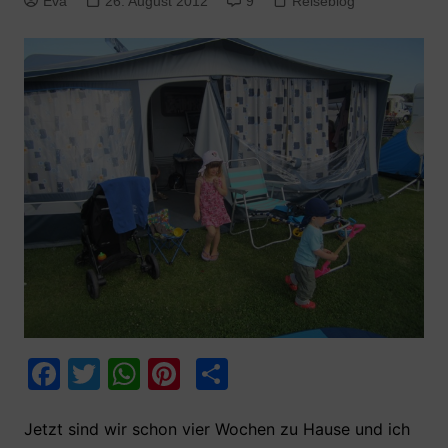
Eva
26. August 2012
9
Reiseblog
F
T
W
Pi
T
a
w
h
nt
ei
c
itt
at
er
le
Jetzt sind wir schon vier Wochen zu Hause und ich