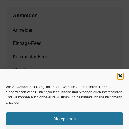
Anmelden
Anmelden
Eintrags-Feed
Kommentar-Feed
WordPress.org
Wir verwenden Cookies, um unsere Website zu optimieren. Denn ohne
diese wissen wir z.B. nicht, welche Inhalte und Aktionen euch interessieren
Zahnarzt München
und wir können euch ohne eure Zustimmung bestimmte Inhalte nicht mehr
anzeigen.
www.estaregistrierung.org – ESTA
Akzeptieren