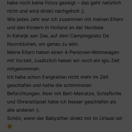
habe noch keine Fotos gezeigt – das geht natürlich
e
er
s
e
n
nicht und wird direkt nachgeholt ;).
b
A
st
Wie jedes Jahr war ich zusammen mit meinen Eltern
o
p
und den Kindern in Holland an der Nordsee.
o
p
In Katwijk aan Zee, auf dem Campingplatz De
k
Noordduinen, um genau zu sein.
Meine Eltern haben einen 4-Personen-Wohnwagen
mit Vorzelt, zusätzlich haben wir noch ein Iglu Zelt
mitgenommen.
Ich habe schon Ewigkeiten nicht mehr im Zelt
geschlafen und hatte die schlimmsten
Befürchtungen. Aber mit Bett-Matratze, Schlafbrille
und Ohrenstöpsel habe ich besser geschlafen als
alle anderen :).
Schön, wenn der Babysitter direkt mit im Urlaub ist!