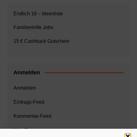
Endlich 18 – Ideenliste
Familienhilfe Jobs
15 € Cashback Gutschein
Anmelden
Anmelden
Eintrags-Feed
Kommentar-Feed
WordPress.org