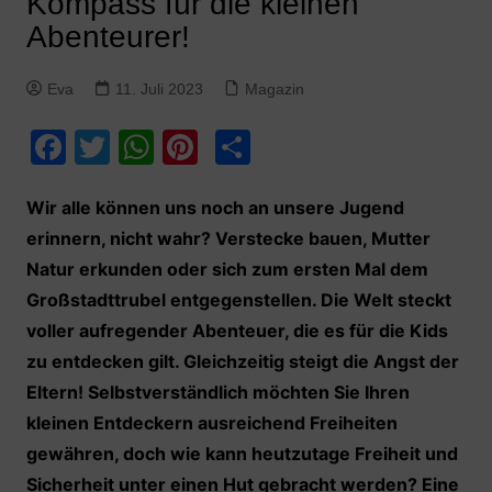
Kompass für die kleinen
Abenteurer!
Eva
11. Juli 2023
Magazin
F
T
W
Pi
T
a
w
h
nt
ei
c
itt
at
er
le
Wir alle können uns noch an unsere Jugend
erinnern, nicht wahr? Verstecke bauen, Mutter
e
er
s
e
n
Natur erkunden oder sich zum ersten Mal dem
b
A
st
Großstadttrubel entgegenstellen. Die Welt steckt
o
p
voller aufregender Abenteuer, die es für die Kids
o
p
zu entdecken gilt. Gleichzeitig steigt die Angst der
k
Eltern! Selbstverständlich möchten Sie Ihren
kleinen Entdeckern ausreichend Freiheiten
gewähren, doch wie kann heutzutage Freiheit und
Sicherheit unter einen Hut gebracht werden? Eine